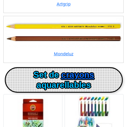
Artgrip
Mondeluz
Set de
crayons
aquarellables