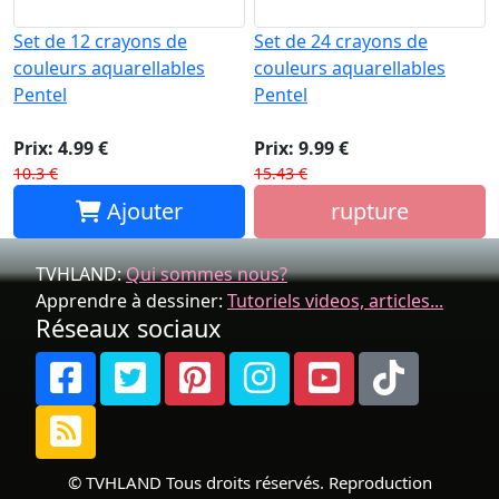
Set de 12 crayons de
Set de 24 crayons de
couleurs aquarellables
couleurs aquarellables
Pentel
Pentel
Prix: 4.99 €
Prix: 9.99 €
10.3 €
15.43 €
Ajouter
rupture
TVHLAND:
Qui sommes nous?
Apprendre à dessiner:
Tutoriels videos, articles...
Réseaux sociaux
© TVHLAND Tous droits réservés. Reproduction