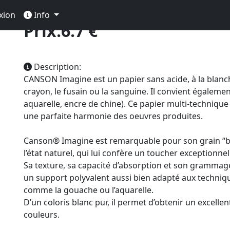
e A5 200g 50f
xion
Info
Prix:6.7 €
Description:
CANSON Imagine est un papier sans acide, à la blanche
crayon, le fusain ou la sanguine. Il convient égalem
aquarelle, encre de chine). Ce papier multi-technique
une parfaite harmonie des oeuvres produites.
Canson® Imagine est remarquable pour son grain “bru
l’état naturel, qui lui confère un toucher exceptionnel
Sa texture, sa capacité d’absorption et son grammag
un support polyvalent aussi bien adapté aux techni
comme la gouache ou l’aquarelle.
D’un coloris blanc pur, il permet d’obtenir un excell
couleurs.