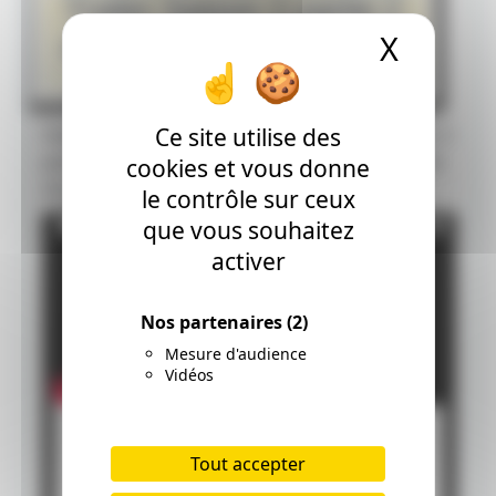
Trailer Saison 3 partie 2
X
Masque
de L'Attaque Des Titans
Publié le 2019-02-03 23:00:00
Ce site utilise des
Hello les amis ! Découvrez le trailer de la saison 3
partie 2 de l'animé L'Attaque Des Titans. La série
cookies et vous donne
sera diffusée en avril 2019.
le contrôle sur ceux
que vous souhaitez
activer
Nos partenaires
(2)
Mesure d'audience
Vidéos
Tout accepter