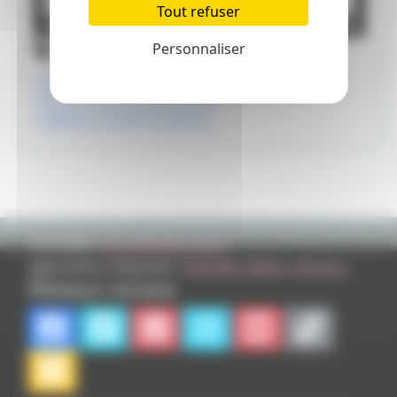
Tout refuser
Tags
Personnaliser
l'attaque des titans
shingeki no kyojin
wakamin
série
anime
TVHLAND:
Qui sommes nous?
Apprendre à dessiner:
Tutoriels videos, articles...
Réseaux sociaux