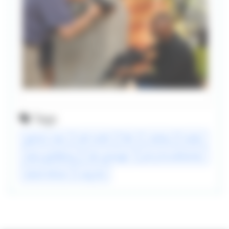
Tags
gemini man
will smith
film
cinéma
trailer
dana goldberg
don granger
jerry bruckheimer
david ellison
ang lee