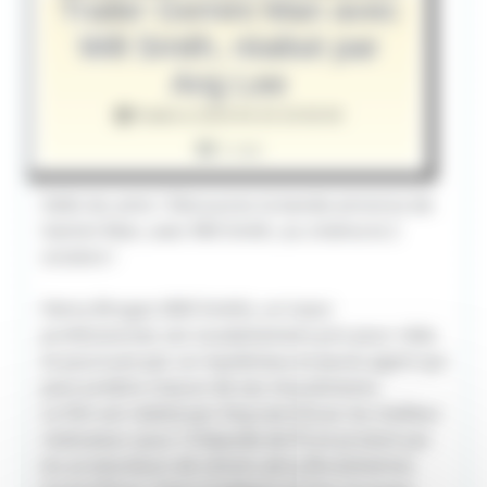
Trailer Gemini Man avec
Will Smith, réalisé par
Ang Lee
Publié le 2019-04-25 20:00:00
1 vue
Hello les amis ! Découvrez la bande-annonce de
Gemini Man, avec Will Smith, au cinéma le 2
octobre !
Henry Brogan (Will Smith), un tueur
professionnel, est soudainement pris pour cible
et poursuivi par un mystérieux et jeune agent qui
peut prédire chacun de ses mouvements.
Le film est réalisé par Ang Lee (Oscar du meilleur
réalisateur pour L'Odyssée de Pi) et produit par
les producteurs de renom, Jerry Bruckheimer,