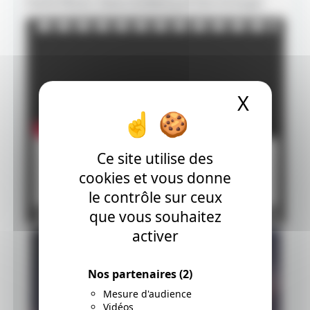
David Ellison, Dana Goldberg et Don Granger.
X
Masque
Ce site utilise des
cookies et vous donne
le contrôle sur ceux
que vous souhaitez
activer
Nos partenaires
(2)
Mesure d'audience
Vidéos