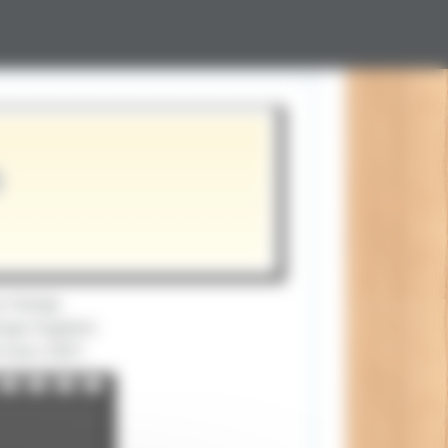
n
du manga
go Sugitani.
9 mars 2021.