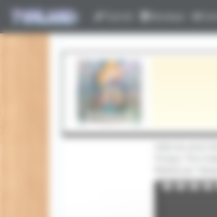
Panneau de gestion des cookies
Tutoriel
Boutique
Con
Hello les amis! 
Pompo: The Cin
Réalisé par Takay