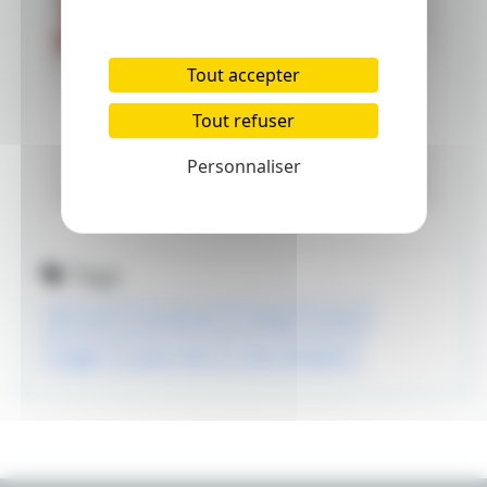
Tout accepter
Tout refuser
Personnaliser
Tags
kill la kill
ryô akizuki
manga
anime
trigger
ryuko matoi
chara designer