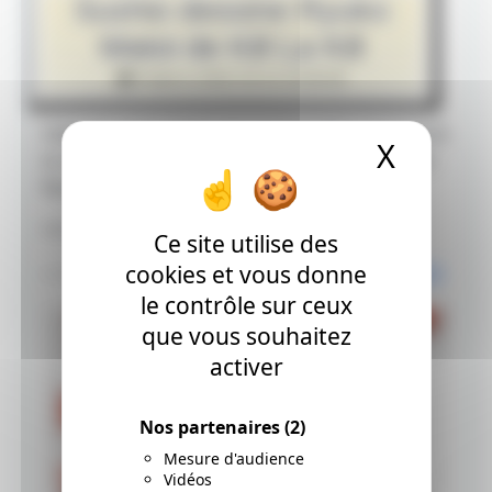
Sushio dessine Ryuko
Matoi de Kill La Kill
Publié le 2022-10-13 15:00:00
Hello les amis ! Voici une courte vidéo où l'on voit
X
Masque
le chara designer de Kill La Kill, Sushio, dessiner
Ryuko Matoi en numérique.
????
pic.twitter.com/ACKrJ4gkxn
Ce site utilise des
cookies et vous donne
— コヤマシゲト (@Joey__Jones)
October 10, 2022
le contrôle sur ceux
que vous souhaitez
activer
Nos partenaires
(2)
Mesure d'audience
Vidéos