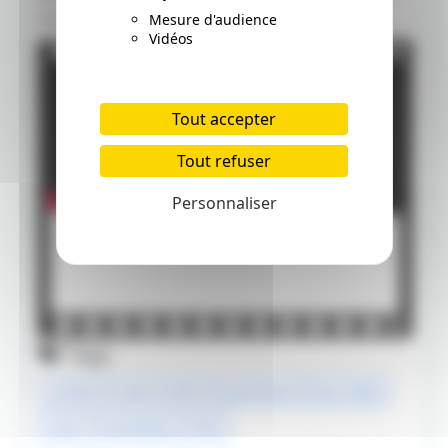
dessous.
Mesure d'audience
Vidéos
Tout accepter
Tout refuser
Personnaliser
Tags
cinéma
sonic le film
paramount
jeu vidéo
sonic
animation
film