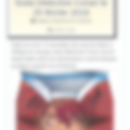
Soda Détective Conan le
25 février 2019
Publié le 2019-02-22 11:00:00
4320 vues
Hello les amis ! 6 cannettes de soda de DyDo à
l'éffigie du manga culte Détective Conan seront
disponibles dans les distributeurs automatiques
au Japon à partir du 25 février.