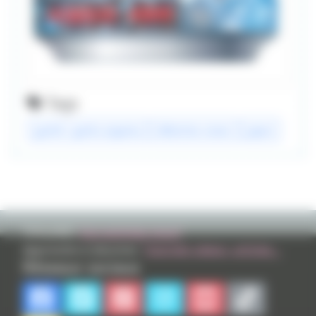
Tags
goshô / gosho aoyama
détective conan
japon
TVHLAND:
Qui sommes nous?
Apprendre à dessiner:
Tutoriels videos, articles...
Réseaux sociaux