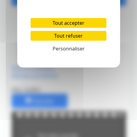
Tout accepter
Tout refuser
Personnaliser
Dessins à peindre -
Mangas aux feutres
Prix: 12.95 €
Ajouter