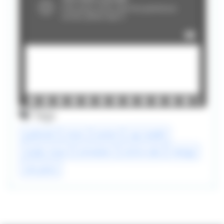
Tags
publicité
nissin
anime
cup noodle
eisaku inoue
animation
eichiro oda
manga
one piece