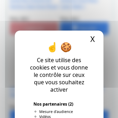
Jump Ryu Volume 03 -
Artbook One Piece
Eiichiro Oda (One Piece)
Color Walk 1
Prix: 30 €
Prix: 30 €
rupture
Ajouter
X
Masque
Ce site utilise des
cookies et vous donne
le contrôle sur ceux
que vous souhaitez
Je Dessine Comme Un
Je Dessine Comme Un
activer
Mangaka Shôjo
Mangaka Shônen
Nos partenaires
(2)
Prix: 7.5 €
Prix: 7.5 €
Mesure d'audience
Ajouter
Ajouter
Vidéos