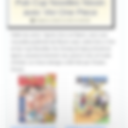
Pub Cup Noodles Nissin
avec Vivi One Piece
Publié le 2019-12-06 21:00:00
Hello les amis ! Après Zoro et Nami, voici une
nouvelle publicité de Nissin avec cette fois-ci Vivi
et les Cup Noodles Sio Smoky & Spicy (fumé et
épicé, assaisonnement sel, poivre noir, et huile
d'olive). Le chara design a été fait par Eisaku
Inoue.