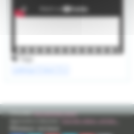
Tags
polémique
dessin
ia
TVHLAND:
Qui sommes nous?
Apprendre à dessiner:
Tutoriels videos, articles...
Réseaux sociaux