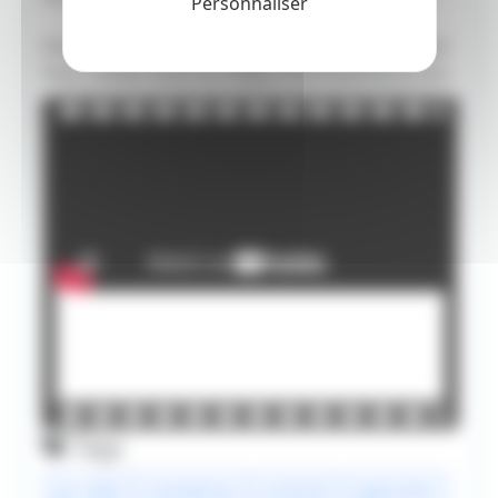
Personnaliser
Pour plus d'informations concernant Mario Kart
Tour, rendez-vous sur https://mariokarttour.com
Tags
jeu vidéo
smartphone
nintendo
application