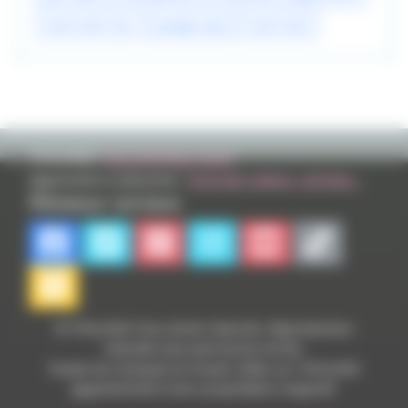
mario kart tour
google play
mario kart
TVHLAND:
Qui sommes nous?
Apprendre à dessiner:
Tutoriels videos, articles...
Réseaux sociaux
© TVHLAND Tous droits réservés. Reproduction
interdite sans permission écrite.
Toutes les marques et visuels citées sur TVHLAND
appartiennent à leur propriétaire respectif.