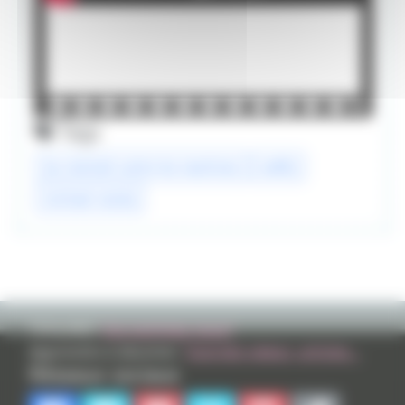
Tags
les mitchell contre les machines
netflix
michael rianda
TVHLAND:
Qui sommes nous?
Apprendre à dessiner:
Tutoriels videos, articles...
Réseaux sociaux