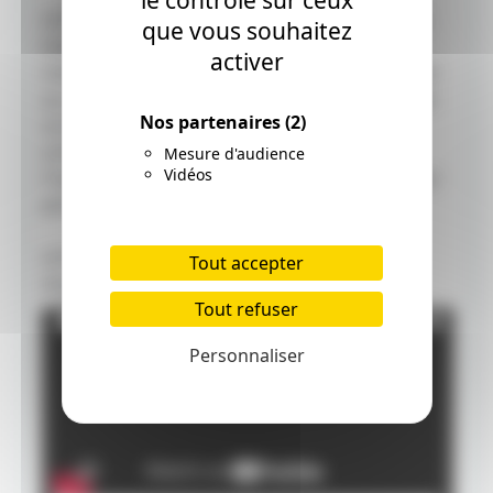
le contrôle sur ceux
LES MITCHELL CONTRE LES MACHINES est une
que vous souhaitez
histoire qui fait apprécier à chacun son
activer
individualité. Une histoire qui pousse à réfléchir
au sens de l'existence humaine dans un monde
Nos partenaires
(2)
où la technologie est de plus en plus
omniprésente, et qui donne envie, lorsque
Mesure d'audience
Vidéos
l'inattendu arrive, de renforcer les liens avec les
personnes qui comptent le plus.
LES MITCHELL CONTRE LES MACHINES,
Tout accepter
disponible seulement sur Netflix le 30 avril.
Tout refuser
Personnaliser