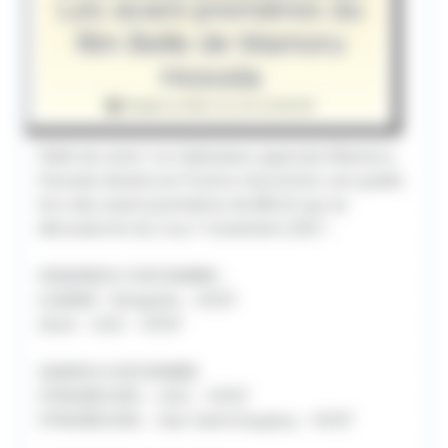
Les avant-premières du
film Belle de Mamoru
Hosoda
Publié le 2021-11-10 13:00:00
Hello les amis ! Le réalisateur japonais Mamoru
Hosoda viendra en France rencontrer son public
lors des avant-premières de BELLE qui se
dérouleront du 3 au 7 novembre 2021 :
VENDREDI 3 DECEMBRE :
LOMME - Kinepolis – VOST
LILLE – UGC – VOST
SAMEDI 4 DECEMBRE
STRASBOURG – UGC – VOST
STRASBOURG – Star Saint-Exupery – VOST