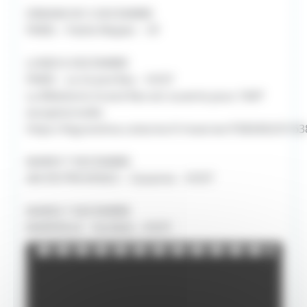
DIMANCHE 5 DECEMBRE
PARIS – Pathé Wepler – VF
LUNDI 6 DECEMBRE
PARIS – Le Grand Rex – VOST
La Billetterie Grand Rex est ouverte pour l'AVP
exceptionnelle:
https://legrandrex.cotecine.fr/reserver/F383492/D1
MARDI 7 DECEMBRE
AIX EN PROVENCE – Cezanne – VOST
MARDI 7 DECEMBRE
MARSEILLE - Variétés - VOST