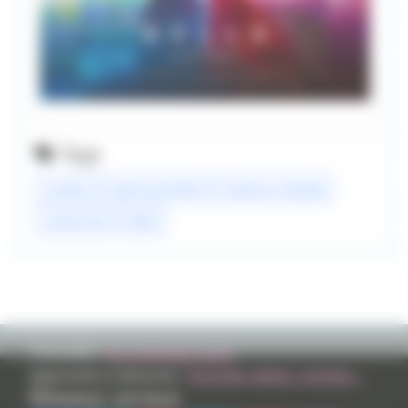
Tags
cinéma
avant-première
mamoru hosoda
scénariste
belle
TVHLAND:
Qui sommes nous?
Apprendre à dessiner:
Tutoriels videos, articles...
Réseaux sociaux