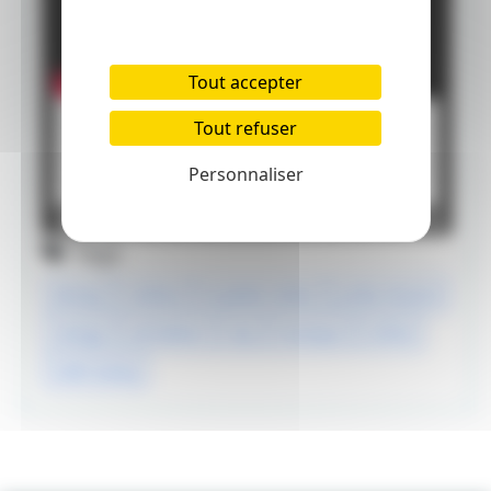
Tout accepter
Tout refuser
Personnaliser
Tags
disney
cinéma
la petite sirène
junko mizuno
manga
animation
clip
musique
sirène
halle bailey