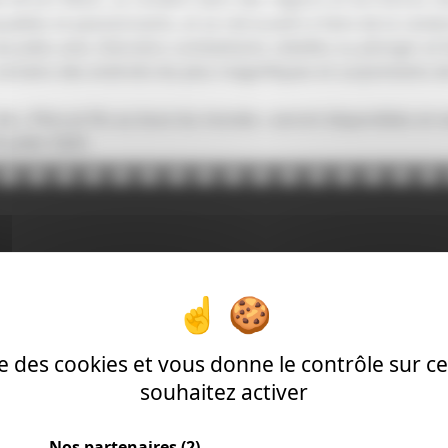
ables et passionnants, et se retrouvent à faire de la rand
scades avec d’anciens combattants rebelles ou plonger et f
ertains des endroits les plus magnifiques et surprenants de
de « Père et fils au bout du monde » seront disponibles en e
juillet 2020.
ise des cookies et vous donne le contrôle sur 
souhaitez activer
Nos partenaires
(2)