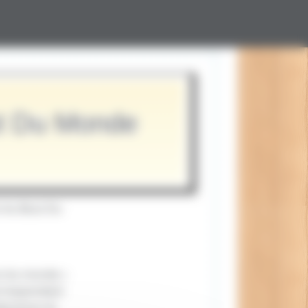
ut Du Monde
s Au Bout Du
ut du monde »
orrespondant
méconnus et