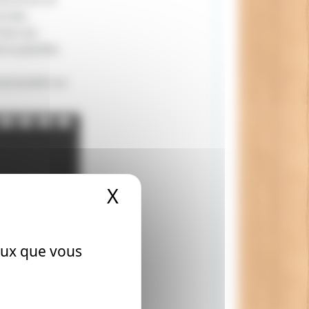
onnée,
aire du
 la planète.
xclusivité sur
X
Masquer le bandeau
ceux que vous