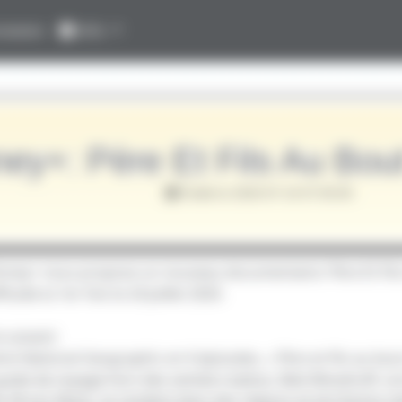
nexion
Info
ney+: Père Et Fils Au Bo
Publié le 2020-07-10 07:00:00
Disney+ nous propose un nouveau documentaire: Père Et Fil
fusée la 1er fois le 24 Juillet 2020.
e suivant:
érie National Geographic en 6 épisodes, « Père et fils au bo
 guide de voyage hors des sentiers battus. Bob Woodruff, c
 de 28 ans Mack, se rendent dans des régions et territoires 