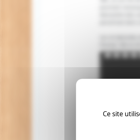
pourtant remarqu
descendre des ca
parachute dans c
Les six épisodes 
Disney+ dès le 24 
Ce site util