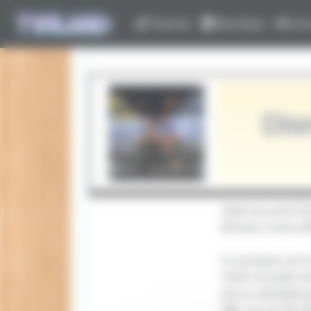
Panneau de gestion des cookies
Tutoriel
Boutique
Con
Dis
Hello les amis! 
Monde. Il sera dif
Le synopsis est l
Cette nouvelle s
est un véritable
ABC, et son fils