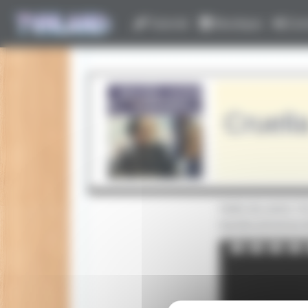
Panneau de gestion des cookies
Tutoriel
Boutique
Con
Cruell
Hello les amis ! 
bande-annonce de