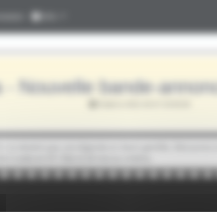
nexion
Info
a - Nouvelle bande-annon
Publié le 2021-04-07 20:00:00
On ne devient pas une légende en étant gentille. Découvrez 
 Cruella en VF ! Dès le 26 mai au cinéma.