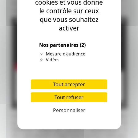
cookies et vous donne
fort caractère ce qui va compliquer très
le contrôle sur ceux
rapidement le mariage.
que vous souhaitez
activer
Nos partenaires
(2)
Mesure d'audience
Vidéos
Tout accepter
Tout refuser
Personnaliser
Maléfique : le pouvoir du mal est une très bonne suite
qui prolonge un peu plus la mythologie autour de
Maléfique. Malgré des raccourcis scénaristiques, le
film reste plaisant. Il s'agit avant tout d'un conte pour