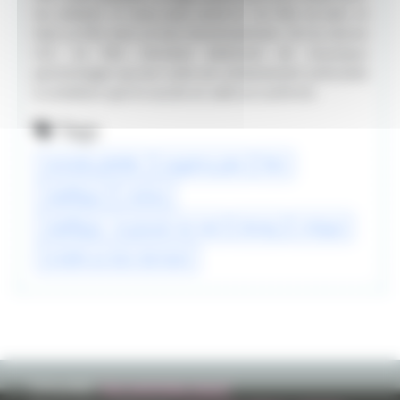
les enfants. Si vous avez aimé le 1er film et bien et
bien ce film sera un bon divertissement. On lui donne
4/5. Ce film introduit tellement de nouveaux
personnages qu'une suite est certainement prévisible
à condition que le succès en salle se confirme.
Tags
michelle pfeiffer
angelina jolie
film
maléfique
cinéma
maléfique : le pouvoir du mal
disney
critique
la belle au bois dormant
TVHLAND:
Qui sommes nous?