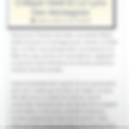
Critique Heidi Et Le Lynx
Des Montagnes
Publié le 2025-12-25 15:00:00
Découvrez l’histoire de Heidi, une petite fillette
prête à braver la montagne pour sauver un bébé
lynx. Ce film nous plonge dans une aventure où
l’élan du cœur prime sur la prudence, rappelant
ce que les récits d’enfance ont de plus précieux :
l’instinct de faire le bien.
Heidi vit paisiblement auprès de son grand-père
dans leur chalet perché dans les Alpes. Un jour,
elle découvre un bébé lynx blessé, seul et
vulnérable. Bouleversée, elle décide de le soigner
et de l’aider à retrouver sa famille disparue,
cachée quelque part dans les hauteurs. Avec
l’aide de Peter et de son chien, elle se lance dans