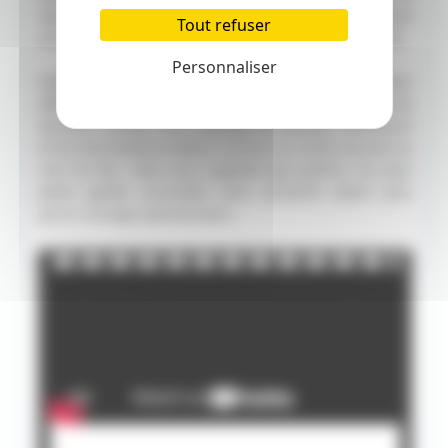
reprise du générique culte, déclenche instantanément
Tout refuser
une vague de nostalgie : difficile de ne pas fredonner.
Personnaliser
Heidi et le Lynx des montagnes n’a pas la prétention
d’être un film grandiose, mais il en dégage une
douceur sincère. Son mélange de naïveté, d’aventure
et de bienveillance séduit comme un conte raconté au
coin du feu. Cela nous rappelle que parfois, les plus
petits gestes accomplis avec sincérité valent plus
qu’un courage spectaculaire.