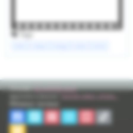
Tags
heidi
critique
manga
roman
anime
TVHLAND:
Qui sommes nous?
Apprendre à dessiner:
Tutoriels videos, articles...
Réseaux sociaux