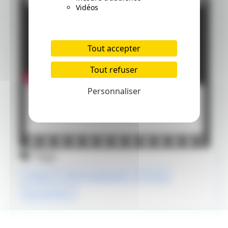
Vidéos
Tout accepter
Tout refuser
Personnaliser
Tags
critique
national geographic
disney
documentaire