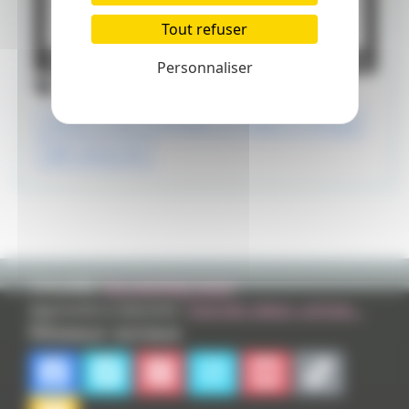
Tout refuser
Personnaliser
Tags
cinéma
free
animation
critique
free guy
20th century fox
TVHLAND:
Qui sommes nous?
Apprendre à dessiner:
Tutoriels videos, articles...
Réseaux sociaux