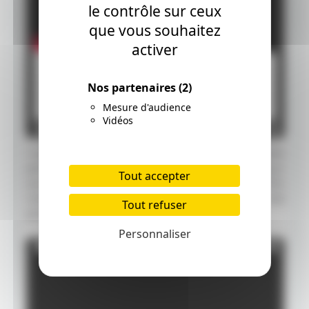
le contrôle sur ceux
que vous souhaitez
activer
Nos partenaires
(2)
Mesure d'audience
Vidéos
Crawl est une attraction à sensation forte. En cette
période de forte chaleur, c'est le remède idéal pour
Tout accepter
avoir le grand frisson. Si vous êtes peureux ce film
n'est vraiment pas fait pour vous autrement c'est
Tout refuser
plutôt kiffant. Nous lui donnons la note de 4,5/5
Personnaliser