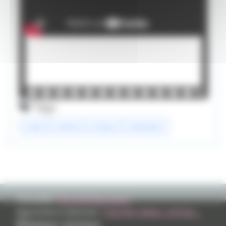
Tags
crawl
cinéma
critique
realisateur
TVHLAND:
Qui sommes nous?
Apprendre à dessiner:
Tutoriels videos, articles...
Réseaux sociaux