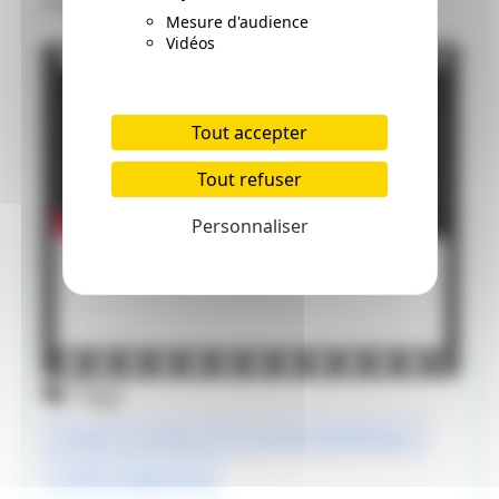
#lesanimauxfantastiques #harrypotter
Mesure d'audience
Vidéos
Tout accepter
Tout refuser
Personnaliser
Tags
critique
animaux
les animaux fantastiques
norbert dragonneau