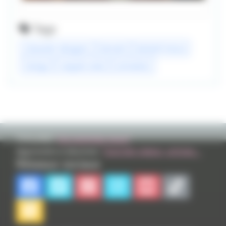
Tags
character designer
berserk
kentarô miura
manga
naoyuki onda
animation
TVHLAND:
Qui sommes nous?
Apprendre à dessiner:
Tutoriels videos, articles...
Réseaux sociaux