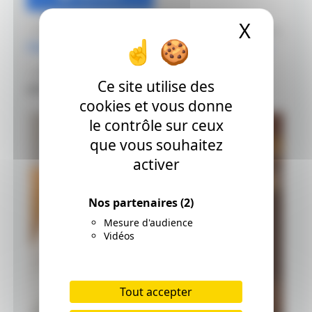
X
Masque
（ラフ工程の動画を撮ってみました。1/4）
https://t.co/LiBYuS1PJz
pic.twitter.com/uKIISzZ9aV
— ONDA+.（オンダプラスドット）
Ce site utilise des
(@ONDAplusDot)
November 25, 2022
cookies et vous donne
le contrôle sur ceux
que vous souhaitez
activer
Nos partenaires
(2)
Mesure d'audience
Vidéos
Tout accepter