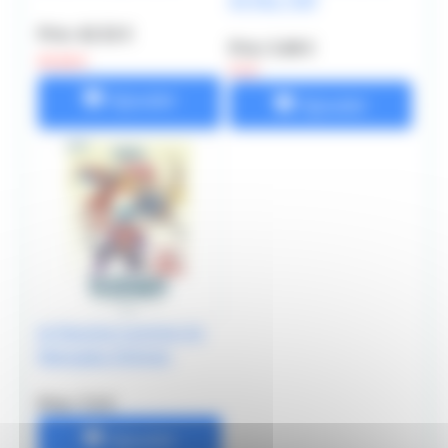
A4 90g 100f
Prix: 42.52 €
Prix: 5.68 €
47.25 €
11 €
Ajouter
Ajouter
Je Dessine Comme Un
Mangaka Shônen
Prix: 7.5 €
Ajouter