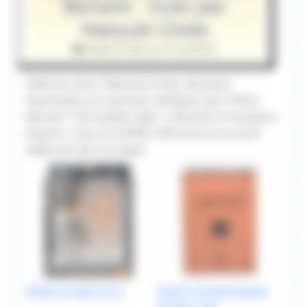
Berserk : Guts par
Naoyuki Onda
Publié le 2022-11-25 16:00:00
Hello les amis ! Naoyuki Onda, directeur
d’animation et character designer des 3 films
Berserk “The Golden Age”, a dessiné 2 nouveaux
dessins : Guts et Griffith. Découvrez la courte
vidéo de Guts sur Ipad.
Mister Graph It 2.0
Sketch Clairefontaine