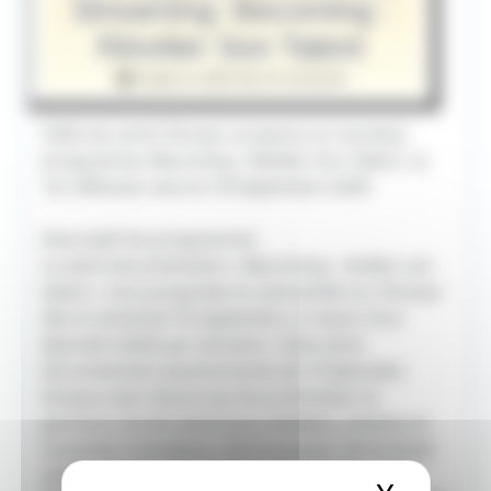
Streaming: Becoming :
Révéler Son Talent
Publié le 2020-08-19 10:00:00
Hello les amis! Disney+ propose un nouveau
programme: Becoming : Révéler Son Talent. La
1er diffusion sera le 18 Septembre 2020
Descriptif du programme:
La série documentaire « Becoming : révéler son
talent » sera proposée en exclusivité sur Disney+
dès le vendredi 18 septembre, à raison d’un
épisode inédit par semaine. Cette série
documentaire passionnante de 10 épisodes
évoque avec beaucoup de profondeur le
parcours de dix talentueux athlètes, artistes et
musiciens mondiaux, dont le joueur de football
américain Rob Gronkowski, les acteurs Caleb