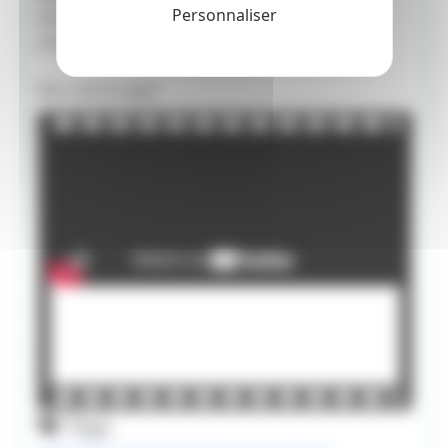
Personnaliser
Hochman et Rebecca Bruno d’ITV America en
sont les producteurs délégués.
Bon visionnage!
Tags