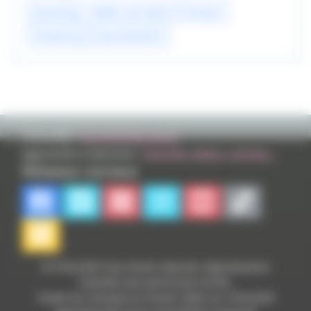
becoming : révéler son talent
disney+
streaming
documentaire
TVHLAND:
Qui sommes nous?
Apprendre à dessiner:
Tutoriels videos, articles...
Réseaux sociaux
© TVHLAND Tous droits réservés. Reproduction
interdite sans permission écrite.
Toutes les marques et visuels citées sur TVHLAND