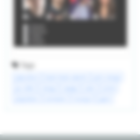
Tags
popculture
beam beam awards
paris manga
jeu vidéo
manga
voyage
salon
anime
playstation
animation
musique
japon