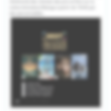
cérémonie des remises des prix se fera sur la
scène Animation/Manga à partir de 15h45 par
des personnalités.