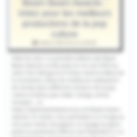
Beam Beam Awards :
Votez pour les meilleurs
productions de la pop
culture
Publié le 2023-03-22 14:00:00
Hello les amis ! La première édition des Beam
Beam Awards se déroulera le 1er avril 2023 au
salon Paris Manga Sci-Fi Show. Avant le début de
la convention, élisez les meilleures réalisations
de l'année dans différents secteurs de la pop
culture (cinéma, jeux vidéo, manga, anime,
musique ...) à
https://www.beambeamcorp.com/beam-beam-
awards. En votant, vous participez à un tirage au
sort pour tenter de gagner un voyage au Japon
grâce au partenaire ANA et une PlayStation 5. La