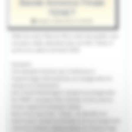
Bande Annonce Finale
TENET
Publié le 2020-08-22 11:00:00
Hello les amis! Warner Bros vient de publier une
nouveau vidéo dévoilant plus du film: Tenet. Il
sortira en salle le 26 Août 2020.
Synopsis:
Une épopée d'action qui s'intéresse à
l'espionnage international, au voyage dans le
temps et à l'évolution.
John David Washington campe le protagoniste
de TENET, nouveau film d'action et de science-
fiction signé Christopher Nolan.
Muni d'un seul mot – Tenet – et décidé à se
battre pour sauver le monde, notre protagoniste
sillonne l'univers crépusculaire de l'espionnage