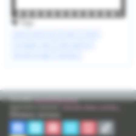
Tags
tenet
warner bros
trailer
cinéma
christopher nolan
robert pattinson
kenneth branagh
réalisateur
TVHLAND:
Qui sommes nous?
Apprendre à dessiner:
Tutoriels videos, articles...
Réseaux sociaux