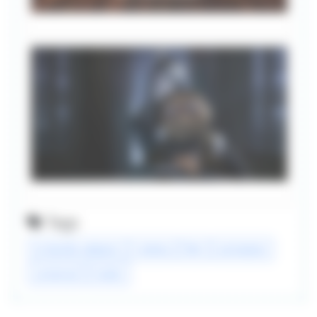
Tags
la famille addams
cinéma
film
animation
universal
trailer