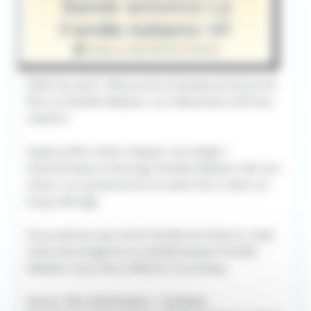
Bande annonce La
Famille Addams VF
Publié le 2019-08-08 22:00:00
Hello les amis ! Découvrez la bande annonce du
film La Famille Addams. Le 4 décembre 2019 au
cinéma !
Soyez prêts à faire claquer vos doigts !
L’excentrique et étrange Famille Addams fait son
retour sur grand écran et cette fois-ci dans un
long métrage.
Vous pensez que votre famille est bizarre, mais
cette extravagante et emblématique Famille
Addams vous fera réfléchir à nouveau.
Genre: Film d’animation - Comédie