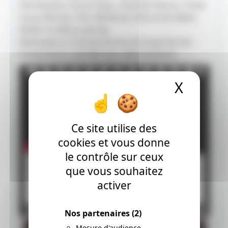
Distribution: Oscar Isaac, Charlize Theron, Chloë
Grace Moretz, Finn Wolfhard, Nick Kroll, Bette
Midler et Allison Janney
Réalisateurs: Conrad Vernon et Greg Tiernan
Producteurs: Gail Berman, Alex Schwartz
X
Masque
Ce site utilise des
cookies et vous donne
le contrôle sur ceux
que vous souhaitez
activer
Nos partenaires
(2)
Mesure d'audience