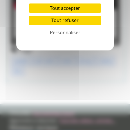
Tout accepter
Tout refuser
Personnaliser
Tags
aladdin
will smith
trailer
disney
cinéma
film
TVHLAND:
Qui sommes nous?
Apprendre à dessiner:
Tutoriels videos, articles...
Réseaux sociaux