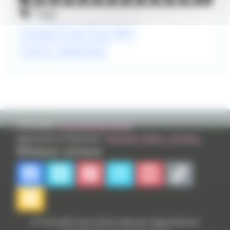
Tags
nintendo
mario
jeu vidéo
mario vs. donkey kong
TVHLAND:
Qui sommes nous?
Apprendre à dessiner:
Tutoriels videos, articles...
Réseaux sociaux
© TVHLAND Tous droits réservés. Reproduction