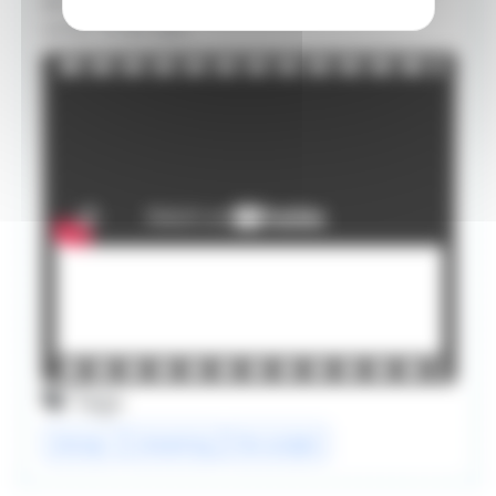
de choses à dire sur le film à l’approche de sa
sortie. À très vite !
Tags
disney+
streaming
the acolyte