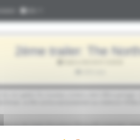
nexion
Info
2ème trailer: The Nor
Publié le 2022-04-07 13:00:00
2253 vues
et les non geeks! Du nouveau contenu vient d’être partager 
Northman. Le film sortira exclusivement au cinéma le 18 Mai
que sur les traces d’un prince Viking prêt à tout pour ven