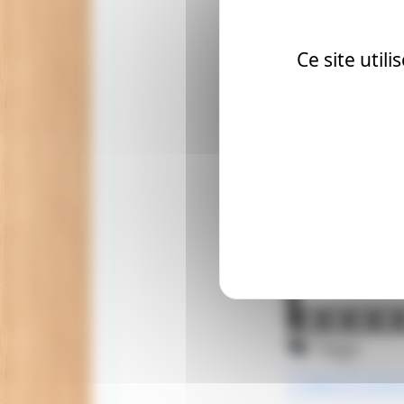
Pensez à repasser
d’autres infos à 
Ce site util
Tags
cinéma
univer