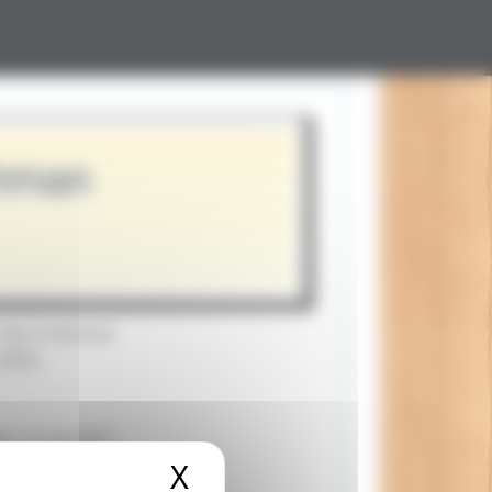
thman
chez Universal
 2022.
ger le meurtre
X
Masquer le bandeau