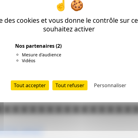
 régulièrement sur notre site pour plus d’infos. Il y aura 
l’approche du film. Donc, restez connecté!
ise des cookies et vous donne le contrôle sur 
souhaitez activer
Nos partenaires
(2)
Mesure d'audience
Vidéos
Tout accepter
Tout refuser
Personnaliser
sal
the northman