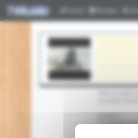
Panneau de gestion des cookies
Tutoriel
Boutique
Con
Hello les geeks 
sur le film: The 
Synopsis:
Une épopée nordi
de son père.