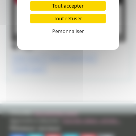
Tout accepter
Tout refuser
Personnaliser
Tags
birds of prey
cinéma
warner bros
suicide squad
TVHLAND:
Qui sommes nous?
Apprendre à dessiner:
Tutoriels videos, articles...
Réseaux sociaux