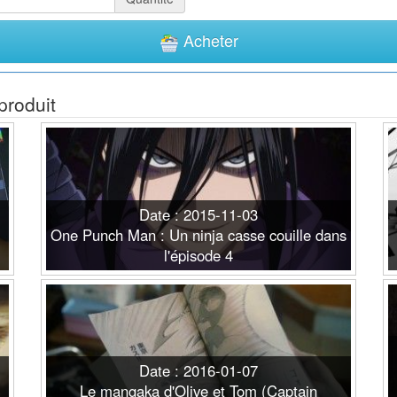
Acheter
produit
Date : 2015-11-03
One Punch Man : Un ninja casse couille dans
l'épisode 4
Date : 2016-01-07
Le mangaka d'Olive et Tom (Captain