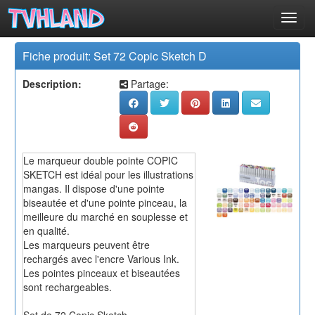
Toggl
Fiche produit: Set 72 Copic Sketch D
Description:
Partage:
Le marqueur double pointe COPIC
SKETCH est idéal pour les illustrations
mangas. Il dispose d'une pointe
biseautée et d'une pointe pinceau, la
meilleure du marché en souplesse et
en qualité.
Les marqueurs peuvent être
rechargés avec l'encre Various Ink.
Les pointes pinceaux et biseautées
sont rechargeables.