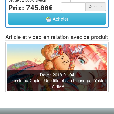
Set de 72 Copic Sketch
Prix: 745.88€
Photo non contractuelle.
Quantité
Acheter
Article et video en relation avec ce produit
Date : 2018-01-04
Dessin au Copic : Une fille et sa chienne par Yukie
TAJIMA