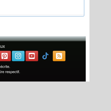
aux
crite.
re respectif.