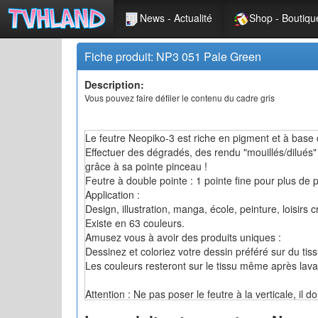
News - Actualité
Shop - Boutiqu
Fiche produit: NP3 051 Pale Green
Description:
Vous pouvez faire défiler le contenu du cadre gris
Le feutre Neopiko-3 est riche en pigment et à base 
Effectuer des dégradés, des rendu "mouillés/dilués"
grâce à sa pointe pinceau !
Feutre à double pointe : 1 pointe fine pour plus de 
Application :
Design, illustration, manga, école, peinture, loisirs cr
Existe en 63 couleurs.
Amusez vous à avoir des produits uniques :
Dessinez et coloriez votre dessin préféré sur du tiss
Les couleurs resteront sur le tissu même après lava
Attention : Ne pas poser le feutre à la verticale, il do