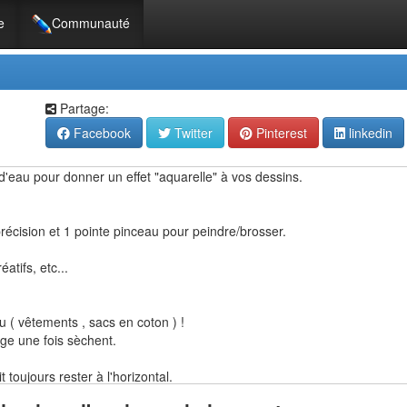
e
Communauté
Partage:
Facebook
Twitter
Pinterest
linkedin
d'eau pour donner un effet "aquarelle" à vos dessins.
précision et 1 pointe pinceau pour peindre/brosser.
éatifs, etc...
u ( vêtements , sacs en coton ) !
ge une fois sèchent.
it toujours rester à l'horizontal.