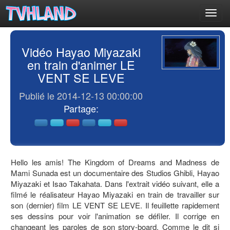
Toggl
navig
Vidéo Hayao Miyazaki
en train d'animer LE
VENT SE LEVE
Publié le 2014-12-13 00:00:00
Partage:
Hello les amis! The Kingdom of Dreams and Madness de
Mami Sunada est un documentaire des Studios Ghibli, Hayao
Miyazaki et Isao Takahata. Dans l'extrait vidéo suivant, elle a
filmé le réalisateur Hayao Miyazaki en train de travailler sur
son (dernier) film LE VENT SE LEVE. Il feuillette rapidement
ses dessins pour voir l'animation se défiler. Il corrige en
changeant les paroles de son story-board. Comme le dit si