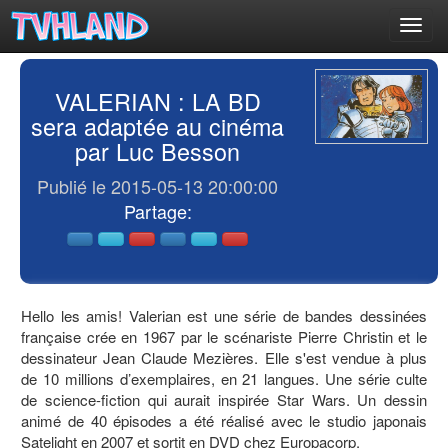
Toggl
navig
VALERIAN : LA BD
sera adaptée au cinéma
par Luc Besson
Publié le 2015-05-13 20:00:00
Partage:
Hello les amis! Valerian est une série de bandes dessinées
française crée en 1967 par le scénariste Pierre Christin et le
dessinateur Jean Claude Mezières. Elle s'est vendue à plus
de 10 millions d’exemplaires, en 21 langues. Une série culte
de science-fiction qui aurait inspirée Star Wars. Un dessin
animé de 40 épisodes a été réalisé avec le studio japonais
Satelight en 2007 et sortit en DVD chez Europacorp.