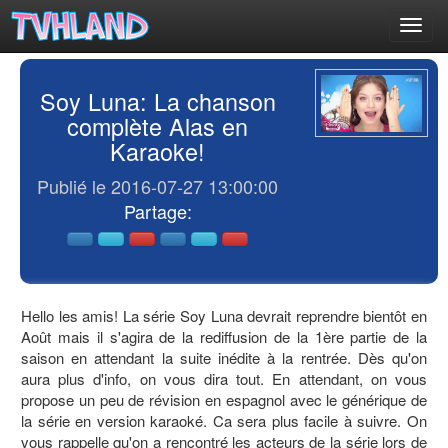
Toggl
navig
Soy Luna: La chanson
complète Alas en
Karaoke!
Publié le 2016-07-27 13:00:00
Partage:
Hello les amis! La série Soy Luna devrait reprendre bientôt en
Août mais il s'agira de la rediffusion de la 1ère partie de la
saison en attendant la suite inédite à la rentrée. Dès qu'on
aura plus d'info, on vous dira tout. En attendant, on vous
propose un peu de révision en espagnol avec le générique de
la série en version karaoké. Ca sera plus facile à suivre. On
vous rappelle qu'on a rencontré les acteurs de la série lors de