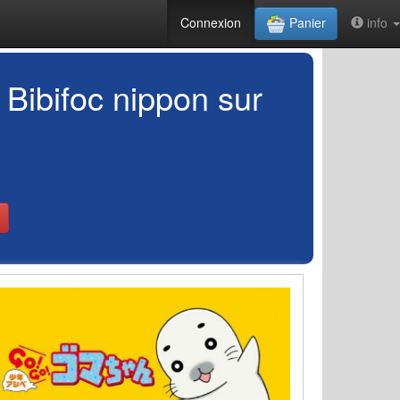
Connexion
Panier
info
bifoc nippon sur