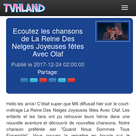
Toggl
navig
Ecoutez les chansons
de La Reine Des
Neiges Joyeuses fêtes
Avec Olaf
Publié le 2017-12-24 02:00:00
Partage:
Hello les amis! C'était super que M6 diffusait hier soir le court-
métrage La Reine Des Neiges Joyeuses fêtes Avec Olaf. Les
enfants et les fans ont pu retrouver leurs héros dans une
nouvelle aventure et découvrir de nouvelles chansons. Notre
chanson préférée est "Quand Nous Sommes Tous
Ensemble". Vous pouvez la remettre en boucle sur le