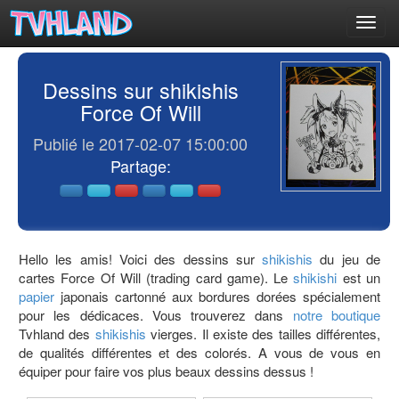
Toggl
navig
Dessins sur shikishis
Force Of Will
Publié le 2017-02-07 15:00:00
Partage:
Hello les amis! Voici des dessins sur
shikishis
du jeu de
cartes Force Of Will (trading card game). Le
shikishi
est un
papier
japonais cartonné aux bordures dorées spécialement
pour les dédicaces. Vous trouverez dans
notre boutique
Tvhland des
shikishis
vierges. Il existe des tailles différentes,
de qualités différentes et des colorés. A vous de vous en
équiper pour faire vos plus beaux dessins dessus !