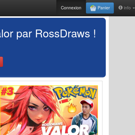
Connexion
Panier
info
lor par RossDraws !