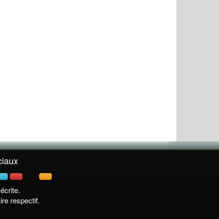
ciaux
crite.
re respectif.