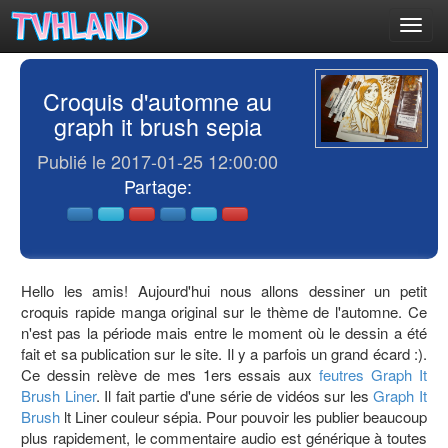
Toggl
navig
Croquis d'automne au
graph it brush sepia
Publié le 2017-01-25 12:00:00
Partage:
Hello les amis! Aujourd'hui nous allons dessiner un petit
croquis rapide manga original sur le thème de l'automne. Ce
n'est pas la période mais entre le moment où le dessin a été
fait et sa publication sur le site. Il y a parfois un grand écard :).
Ce dessin relève de mes 1ers essais aux
feutres
Graph It
Brush Liner
. Il fait partie d'une série de vidéos sur les
Graph It
Brush
lt Liner couleur sépia. Pour pouvoir les publier beaucoup
plus rapidement, le commentaire audio est générique à toutes