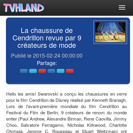
Toggl
navig
La chaussure de
Cendrillon revue par 9
créateurs de mode
Publié le 2015-02-24 00:00:00
Partage:
Hello les amis! Swarovski a conçu les chaussures en verre
pour le film Cendrillon de Disney réalisé par Kenneth Branagh.
Lors de l'avant-première mondiale du film Cendrillon au
Festival du Film de Berlin, 9 créateurs de renom du monde
entier (Paul Andrew, Alexandre Birman, Rene Caovilla, Jimmy
Choo, Salvatore Ferragamo, Nicholas Kirkwood, Charlotte
Olympia, Jerome C. Rousseau et Stuart Weitzman) ont