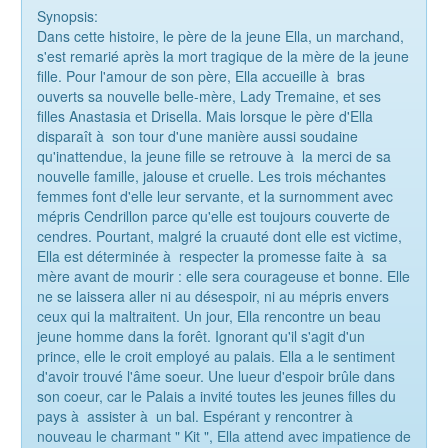
Synopsis:
Dans cette histoire, le père de la jeune Ella, un marchand,
s'est remarié après la mort tragique de la mère de la jeune
fille. Pour l'amour de son père, Ella accueille à bras
ouverts sa nouvelle belle-mère, Lady Tremaine, et ses
filles Anastasia et Drisella. Mais lorsque le père d'Ella
disparaît à son tour d'une manière aussi soudaine
qu'inattendue, la jeune fille se retrouve à la merci de sa
nouvelle famille, jalouse et cruelle. Les trois méchantes
femmes font d'elle leur servante, et la surnomment avec
mépris Cendrillon parce qu'elle est toujours couverte de
cendres. Pourtant, malgré la cruauté dont elle est victime,
Ella est déterminée à respecter la promesse faite à sa
mère avant de mourir : elle sera courageuse et bonne. Elle
ne se laissera aller ni au désespoir, ni au mépris envers
ceux qui la maltraitent. Un jour, Ella rencontre un beau
jeune homme dans la forêt. Ignorant qu'il s'agit d'un
prince, elle le croit employé au palais. Ella a le sentiment
d'avoir trouvé l'âme soeur. Une lueur d'espoir brûle dans
son coeur, car le Palais a invité toutes les jeunes filles du
pays à assister à un bal. Espérant y rencontrer à
nouveau le charmant " Kit ", Ella attend avec impatience de