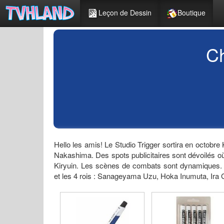
Leçon de Dessin
Boutique
Ch
Hello les amis! Le Studio Trigger sortira en octobre K
Nakashima. Des spots publicitaires sont dévoilés où
Kiryuin. Les scènes de combats sont dynamiques.
et les 4 rois : Sanageyama Uzu, Hoka Inumuta, Ira