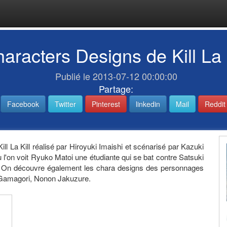
aracters Designs de Kill La K
Publié le 2013-07-12 00:00:00
Partage:
Facebook
Twitter
Pinterest
linkedin
Mail
Reddit
ill La Kill réalisé par Hiroyuki Imaishi et scénarisé par Kazuki
 l'on voit Ryuko Matoi une étudiante qui se bat contre Satsuki
 On découvre également les chara designs des personnages
 Gamagori, Nonon Jakuzure.